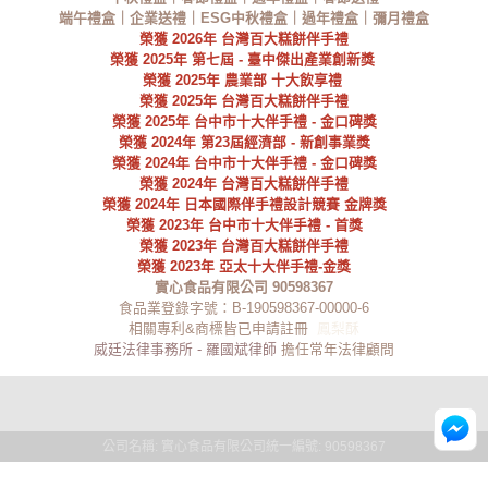
端午禮盒｜企業送禮｜ESG中秋禮盒｜
過年禮盒
｜彌月禮盒
榮獲
2026
年
台灣百大糕餅伴手禮
榮獲 2025年
第七屆 - 臺中傑出產業創新獎
榮獲 2025年 農業部 十大飲享禮
榮獲
2025
年
台灣百大糕餅伴手禮
榮獲
2025
年
台中市十大伴手禮 - 金口碑獎
榮獲 2024年 第23屆經濟部 - 新創事業獎
榮獲 2024年 台中市十大伴手禮 - 金口碑獎
榮獲
2024
年
台灣百大糕餅伴手禮
榮獲 2024年 日本國際伴手禮設計競賽 金牌獎
榮獲 2023年 台中市十大伴手禮 - 首獎
榮獲
2023年 台灣百大糕餅伴手禮
榮獲
2023
年 亞太十大伴手禮-金獎
實心食品有限公司 90598367
食品業登錄字號：B-190598367-00000-6
相關專利&商標皆已申請註冊
鳳梨酥
威廷法律事務所 - 羅國斌律師
擔任常年法律顧問
公司名稱: 實心食品有限公司
統一編號: 90598367
&&