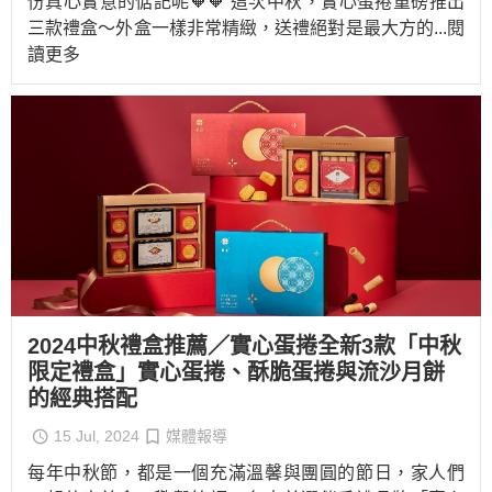
份真心實意的惦記呢🧡🧡 這次中秋，實心蛋捲重磅推出
三款禮盒～外盒一樣非常精緻，送禮絕對是最大方的
...閱
讀更多
2024中秋禮盒推薦／實心蛋捲全新3款「中秋
限定禮盒」實心蛋捲、酥脆蛋捲與流沙月餅
的經典搭配
15 Jul, 2024
媒體報導
每年中秋節，都是一個充滿溫馨與團圓的節日，家人們