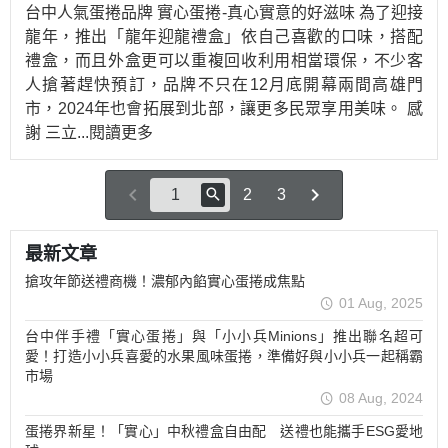
台中人氣蛋捲品牌 實心蛋捲-真心實意的好滋味 為了迎接
龍年，推出「龍年迎龍禮盒」依自己喜歡的口味，搭配
禮盒，而且外盒更可以重複回收利用相當環保，不少客
人搶著趕快預訂，品牌不只在12月底開幕兩間高雄門
市，2024年也會拓展到北部，讓更多民眾享用美味。 感
謝 三立
...閱讀更多
2
3
最新文章
搶攻年節送禮商機！濃郁內餡實心蛋捲成焦點
01 Aug, 2025
台中伴手禮「實心蛋捲」與「小小兵Minions」推出聯名超可
愛！打造小小兵喜愛的水果風味蛋捲，準備好與小小兵一起稱霸
市場
08 Aug, 2024
蛋捲界新星！「實心」中秋禮盒自由配 送禮也能攜手ESG愛地