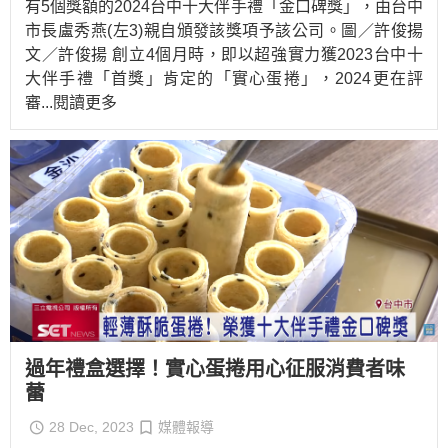
有5個獎額的2024台中十大伴手禮「金口碑獎」，由台中
市長盧秀燕(左3)親自頒發該獎項予該公司。圖／許俊揚
文／許俊揚 創立4個月時，即以超強實力獲2023台中十
大伴手禮「首獎」肯定的「實心蛋捲」，2024更在評
審
...閱讀更多
過年禮盒選擇！實心蛋捲用心征服消費者味
蕾
28 Dec, 2023
媒體報導