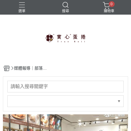
0
選單
搜尋
購物車
免運商品
實心蛋捲
帆布袋
限時優惠
雨傘
媒體報導｜部落客
推薦