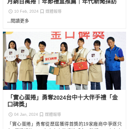
月銷百萬捲｜年節禮盒推薦｜年代新聞採訪
10 Feb, 2024
媒體報導
...閱讀更多
「實心蛋捲」勇奪2024台中十大伴手禮「金
口碑獎」
04 Jan, 2024
媒體報導
「實心蛋捲」勇奪從歷屆獲得首獎的19家廠商中爭逐只