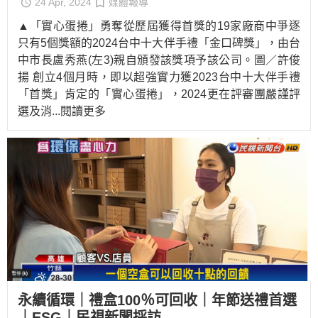
24 Apr, 2024
媒體報導
▲「實心蛋捲」勇奪從歷屆獲得首獎的19家廠商中爭逐
只有5個獎額的2024台中十大伴手禮「金口碑獎」，由台
中市長盧秀燕(左3)親自頒發該獎項予該公司。圖／許俊
揚 創立4個月時，即以超強實力獲2023台中十大伴手禮
「首獎」肯定的「實心蛋捲」，2024更在評審團嚴謹評
選及消
...閱讀更多
永續循環｜禮盒100％可回收｜年節送禮首選
｜ESG｜民視新聞採訪