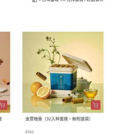
提
金萱柚香（32入粹蛋捲，無附提袋）
$360