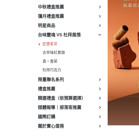
品牌週邊
實
中秋禮盒推薦
彌月禮盒推薦
明星商品
台味靈魂 VS 杜拜風情
匠選茗茶
古早味紅蔥頭
真。香菜
杜拜巧克力
限量聯名系列
禮盒推薦
精選禮盒（依預算選擇）
媒體報導｜部落客推薦
國際訂購
關於實心蛋捲