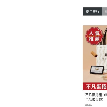
綜合排行
不凡蛋捲組（粹
色品牌提袋）
$615