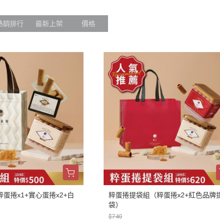
熱銷排行
最新上架
價格
蛋捲x1+實心蛋捲x2+白
粹蛋捲提袋組（粹蛋捲x2+紅色品牌
袋）
$740