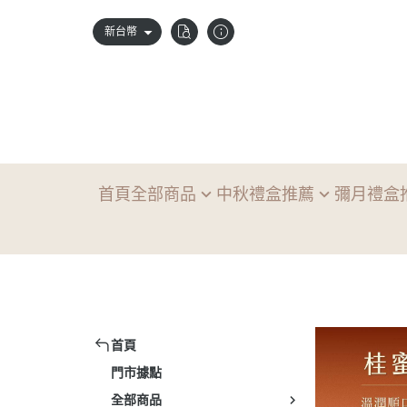
新台幣
首頁
全部商品
中秋禮盒推薦
彌月禮盒
實心蛋捲
中秋企業試吃
彌月禮盒
實
粹蛋捲
同月禮盒
單層禮盒
粹
組合／禮盒推薦
星耀禮盒
雙層禮盒
實
雙蛋捲禮盒推薦
典雅禮盒
小
首頁
綜合禮盒推薦
實
門市據點
送禮賀卡
實
全部商品