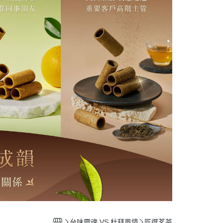
台味靈魂 VS 杜拜風情
匠選茗茶