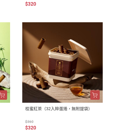
$320
桂蜜紅茶（32入粹蛋捲，無附提袋）
$360
$320