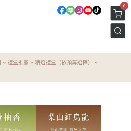
0
列
禮盒推薦
精選禮盒（依預算選擇）
定推薦
禮盒 典雅禮盒
品味精選（300 - 400元）
十大伴手禮 得獎禮盒
熱門首選（401 - 500元）
禮盒
高質感推薦（501 - 600元）
公益禮盒
精緻禮遇（601元以上）
茶香禮盒