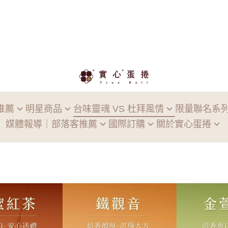
推薦
明星商品
台味靈魂 VS 杜拜風情
限量聯名系
媒體報導｜部落客推薦
國際訂購
關於實心蛋捲
心蛋捲
匠選茗茶
米其林合作高山茶 限
中秋
媒體報導
香港專區
品牌故事
蛋捲
古早味紅蔥頭
高岡屋海苔 期間限定
台中
部落客好評
飯店宅配
門市據點
心曲奇
真。香菜
創世基金會 期間限定
百合
ESG永續環境回饋
圓米香
杜拜巧克力
創世
心小福果
雲捲
心糖果盒