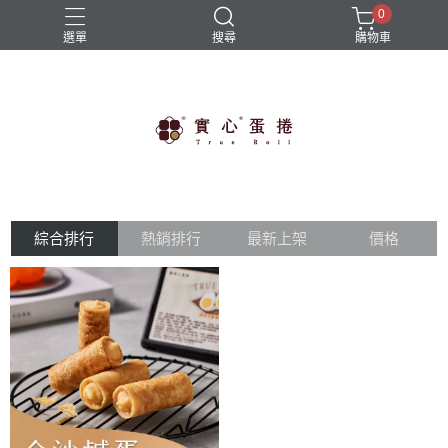
0
選單
搜尋
購物車
免運商品
實心蛋捲
帆布袋
限時優惠
雨傘
綜合排行
熱銷排行
最新上架
價格