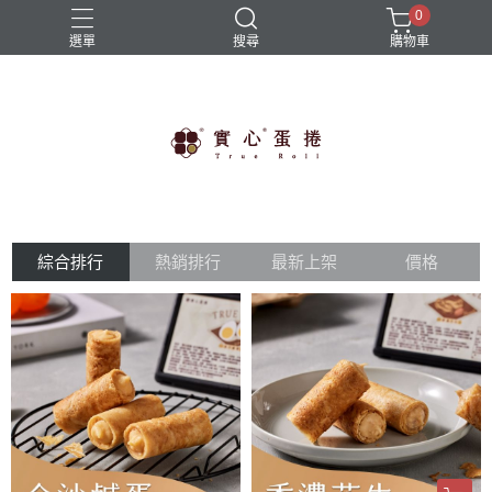
0
選單
搜尋
購物車
免運商品
實心蛋捲
帆布袋
限時優惠
雨傘
綜合排行
熱銷排行
最新上架
價格