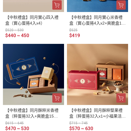
【中秋禮盒】同月實心四入禮
【中秋禮盒】同月實心米香禮
盒（實心蛋捲4入x4）
盒（實心蛋捲4入x2+爽脆盒15
入／盒）
$520 ~ 530
$525
$440 ~ 450
$419
【中秋禮盒】同月酥粹米香禮
【中秋禮盒】同月酥粹堅果禮
盒（粹蛋捲32入+爽脆盒15入
盒（粹蛋捲32入x1+小福果活力
／盒）
盒5入／盒）
$615 ~ 645
$715 ~ 745
$470 ~ 530
$570 ~ 630