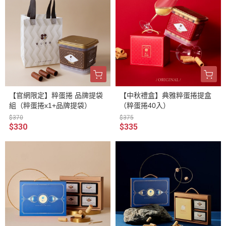
【官網限定】粹蛋捲 品牌提袋
【中秋禮盒】典雅粹蛋捲提盒
組（粹蛋捲x1+品牌提袋）
（粹蛋捲40入）
$370
$375
$330
$335