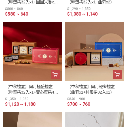
（粹蛋捲32入x1+圓圓米香x
（粹蛋捲32入x1+曲奇x2）
2）
$800 ~ 860
$1,290 ~ 1,350
$580 ~ 640
$1,080 ~ 1,140
【中秋禮盒】同月極盛禮盒
【中秋禮盒】同月輕奢禮盒
（粹蛋捲32入x1+實心蛋捲4入
（曲奇x1+粹蛋捲32入x1）
x8）
$1,350 ~ 1,380
$840 ~ 900
$1,120 ~ 1,180
$700 ~ 760