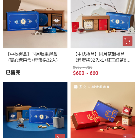
【中秋禮盒】同月糖果禮盒
【中秋禮盒】同月茶韻禮盒
（實心糖果盒+粹蛋捲32入）
（粹蛋捲32入x1+紅玉紅茶8入
／盒）
$690 ~ 720
已售完
$600 ~ 660