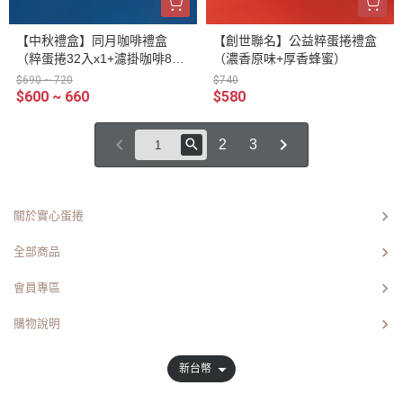
【中秋禮盒】同月咖啡禮盒
【創世聯名】公益粹蛋捲禮盒
（粹蛋捲32入x1+濾掛咖啡8入
（濃香原味+厚香蜂蜜）
／盒）
$690 ~ 720
$740
$600 ~ 660
$580
2
3
關於實心蛋捲
全部商品
會員專區
購物說明
新台幣