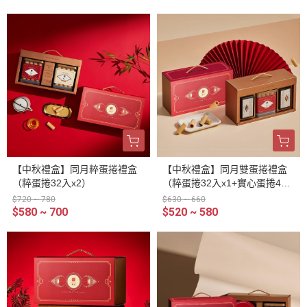
【中秋禮盒】同月粹蛋捲禮盒
【中秋禮盒】同月雙蛋捲禮盒
（粹蛋捲32入x2）
（粹蛋捲32入x1+實心蛋捲4入
x2）
$720 ~ 780
$630 ~ 660
$580 ~ 700
$520 ~ 580