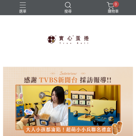
0
選單
搜尋
購物車
免運商品
實心蛋捲
帆布袋
限時優惠
雨傘