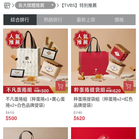
各大媒體推薦
【TVBS】特別推薦
綜合排行
熱銷排行
最新上架
價格
不凡蛋捲組（粹蛋捲x1+實心蛋
粹蛋捲提袋組（粹蛋捲x2+紅色
捲x2+白色品牌提袋）
品牌提袋）
$615
$740
$500
$620