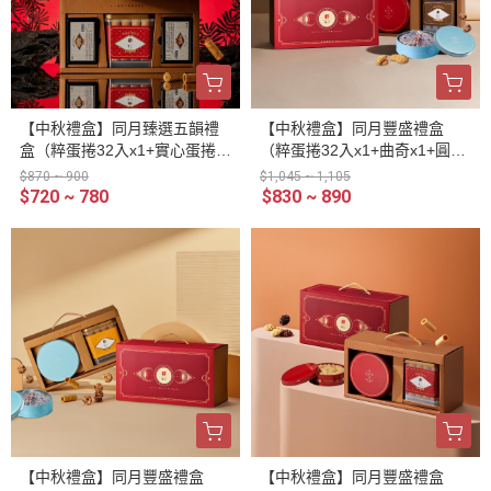
【中秋禮盒】同月臻選五韻禮
【中秋禮盒】同月豐盛禮盒
盒（粹蛋捲32入x1+實心蛋捲4
（粹蛋捲32入x1+曲奇x1+圓圓
入x4）
米香x1）
$870 ~ 900
$1,045 ~ 1,105
$720 ~ 780
$830 ~ 890
【中秋禮盒】同月豐盛禮盒
【中秋禮盒】同月豐盛禮盒